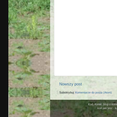
Nowszy post
Subskrybuj:
Komentarze do posta (Atom)
Koń, Konie, blog o kon
koń jaki jest -