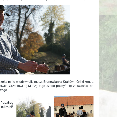
Czeka mnie wtedy wielki mecz: Bronowianka Kraków - Orliki kontra
eciwko Grzesiowi :-) Muszę tego czasu pozbyć się zakwasów, bo
owego.
 Popatrzę
 od łydki!