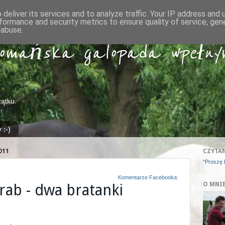
deliver its services and to analyze traffic. Your IP address and
formance and security metrics to ensure quality of service, ge
 abuse.
fomańska galopada w pełny
ątku.
:-)
011
CZYTAN
"Proszę P
Komentarze Facebooka:
O MNI
rab - dwa bratanki