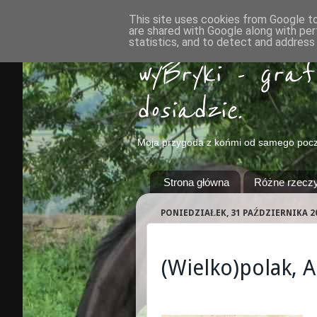
This site uses cookies from Google to 
are shared with Google along with per
statistics, and to detect and address
wyBryki - gra
dosiadzie.
Moja przygoda z końmi od samego pocz
Strona główna
Różne rzeczy 
PONIEDZIAŁEK, 31 PAŹDZIERNIKA 2
(Wielko)polak, A