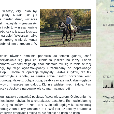
"To
Jac
 wiedzy", czyli plan był
►
wr
 jazdy. Nurek, jak już
ie bardzo dużo, wybacza
st niezwykle wyrozumiały.
OBSER
a i robi to w niesamowicie
ci czy to jeszcze kłus czy
galopie! Wystarczy tylko
eli zrobię to nie do końca
dobniej mnie zrozumie. W
eatka również ambitnie podeszła do tematu galopu, choć
decydowała się, póki co, zrobić to jeszcze na lonży. Endon
choczo wchodził w galop, choć zdarzało mu się to robić ze złej
ogi, był więc wyhamowywany i zachęcany do poprawnego
alopu. Trochę te operacje wytrącały Beatkę z rytmu, raz tak
yskoczyła z siodła, że stłukła sobie bardzo porządnie kość
KTOŚ T
gonową. Nawet z bolącą pupą, Beatka zawsze na Arabie wygląda
tylowo! I jeszcze ten galop... Kto nie widział, niech żałuje. Pan
acek z Jackowa na pewno wie co mam na myśli ;-))
ogi zaczęły odmawiać posłuszeństwa wieczorem. O bieganiu nie
^^Wartoś
st łatwo - chyba, że w charakterze pasażera. Ech, uwielbiam tę
Większoś
rą czuję za każdym razem, gdy czuję ból będący konsekwencją
chodzę z konia, czy wracam z Tatr. Dziś jest już kolejny poranek a
rajszych emocjach i micha mi się śmieje od ucha do ucha :-)