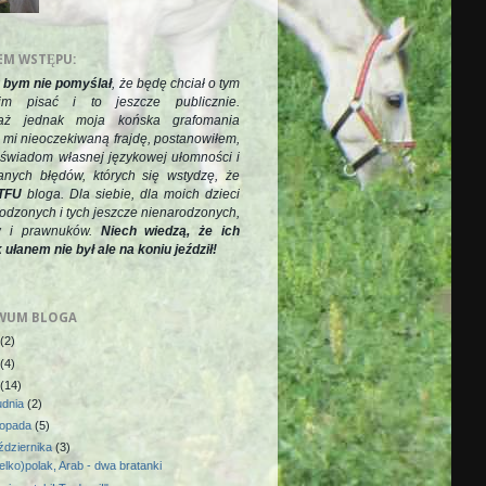
EM WSTĘPU:
 bym nie pomyślał
, że będę chciał o tym
kim pisać i to jeszcze publicznie.
aż jednak moja końska grafomania
 mi nieoczekiwaną frajdę, postanowiłem,
 świadom własnej językowej ułomności i
anych błędów, których się wstydzę, że
TFU
bloga. Dla siebie, dla moich dzieci
rodzonych i tych jeszcze nienarodzonych,
 i prawnuków.
Niech wiedzą, że ich
 ułanem nie był ale na koniu jeździł!
WUM BLOGA
(2)
(4)
(14)
udnia
(2)
stopada
(5)
ździernika
(3)
elko)polak, Arab - dwa bratanki