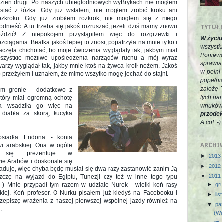
zień drugi. Po naszych ubiegłodniowych wyBrykach nie mogłem
stać z łóżka. Gdy już wstałem, nie mogłem zrobić kroku ani
ozkroku. Gdy już zrobiłem rozkrok, nie mogłem się z niego
odnieść. A tu trzeba się jakoś rozruszać, jeżeli dziś mamy znowu
TYTUŁ
eździć! Z niepokojem przystąpiłem więc do rozgrzewki i
W życiu
ozciągania. Beatka jakoś lepiej to znosi, popatrzyła na mnie tylko i
wszyst
aczęła chichotać, bo moje ćwiczenia wyglądały tak, jakbym miał
Poniew
szystkie możliwe upośledzenia narządów ruchu a mój wyraz
sprawia
warzy wyglądał tak, jakby mnie ktoś na żywca kroił nożem. Jakoś
w pełni
o przeżyłem i uznałem, że mimo wszytko mogę jechać do stajni.
popełni
założę
ym gronie - dodatkowo z
tych na
tóry miał ogromną ochotę
ga wsadziła go więc na
wnuków
diabła za skórą, kucyka
przodek
A co! :-)
osiadła Endona - konia
rwi arabskiej. Ona w ogóle
ARCHI
e się prezentuje w
►
2013
wie Arabów i doskonale się
►
2012
aduje, więc chyba będę musiał się dwa razy zastanowić zanim Ją
▼
2011
czę na wyjazd do Egiptu, Tunezji czy też w inne tego typu
 ;-) Mnie przypadł tym razem w udziale Nurek - wielki koń rasy
►
gr
skiej. Koń profesor. O Nurku pisałem już kiedyś na Facebooku i
►
li
rzepiszę wrażenia z naszej pierwszej wspólnej jazdy również na
▼
pa
.
(Wi