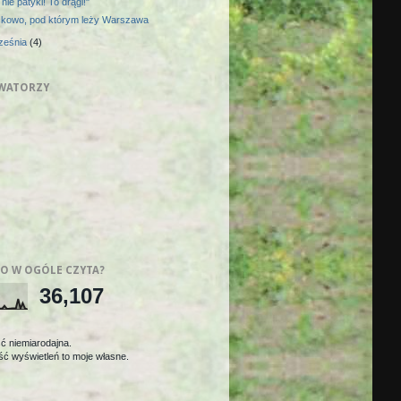
 nie patyki! To drągi!"
kowo, pod którym leży Warszawa
ześnia
(4)
WATORZY
O W OGÓLE CZYTA?
36,107
ć niemiarodajna.
ć wyświetleń to moje własne.