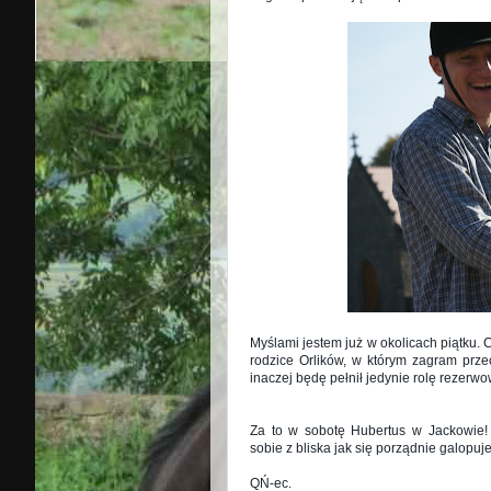
Myślami jestem już w okolicach piątku. 
rodzice Orlików, w którym zagram prz
inaczej będę pełnił jedynie rolę rezerw
Za to w sobotę Hubertus w Jackowie!
sobie z bliska jak się porządnie galopuje
QŃ-ec.