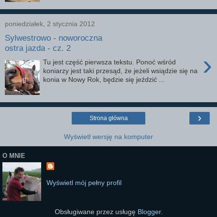
poniedziałek, 2 stycznia 2012
Sylwestrowo - noworoczna
ostra jazda - cz. 2
›
Tu jest część pierwsza tekstu. Ponoć wśród
koniarzy jest taki przesąd, że jeżeli wsiądzie się na
konia w Nowy Rok, będzie się jeździć ...
›
Strona główna
Wyświetl wersję na komputer
O MNIE
Wyświetl mój pełny profil
Obsługiwane przez usługę
Blogger
.