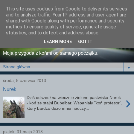
This site uses cookies from Google to deliver its services
wyBryki - grafomańska
and to analyze traffic. Your IP address and user-agent are
shared with Google along with performance and security
galopada w pełnym
metrics to ensure quality of service, generate usage
statistics, and to detect and address abuse.
dosiadzie.
LEARN MORE
GOT IT
Moja przygoda z końmi od samego początku.
▼
środa, 5 czerwca 2013
Nurek
›
Dziś odszedł na wiecznie zielone pastwiska Nurek
- koń ze stajni Dubelbar. Wspaniały "koń profesor",
który bardzo dużo mnie nauczy...
piątek, 31 maja 2013